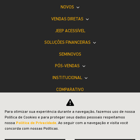
NOVOS
VENDAS DIRETAS
JEEP ACESSÍVEL
SOLUÇÕES FINANCEIRAS
SEMINOVOS
PÓS-VENDAS
INSTITUCIONAL
COMPARATIVO
Desacelere. Seu bem maior é a vida.
Para otimizar sua experiência durante a navegação, fazemos uso de nossa
Política de Cookies e para proteger seus dados pessoais respeitamos
nossa
Política de Privacidade
. Ao seguir com a navegação e visita você
concorda com nossas Políticas.