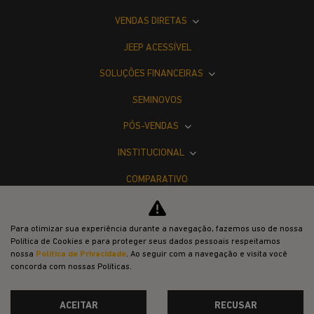
VENDAS DIRETAS
JEEP ACESSÍVEL
SOLUÇÕES FINANCEIRAS
SEMINOVOS
PÓS-VENDAS
INSTITUCIONAL
COMPARATIVO
Desacelere. Seu bem maior é a vida.
Para otimizar sua experiência durante a navegação, fazemos uso de nossa
Política de Cookies e para proteger seus dados pessoais respeitamos
nossa
Política de Privacidade
. Ao seguir com a navegação e visita você
concorda com nossas Políticas.
ACEITAR
RECUSAR
Desenvolvido pela DEALERSPACE ® Direitos Reservados.