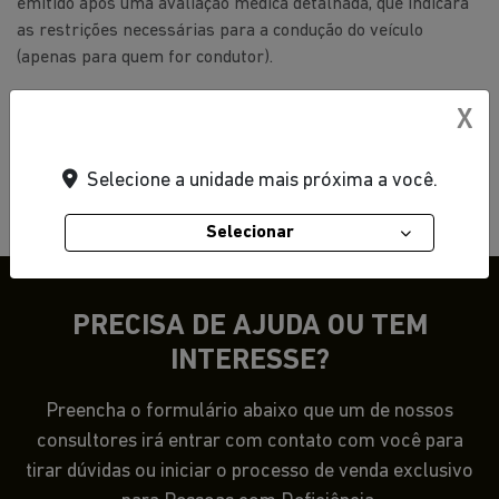
emitido após uma avaliação médica detalhada, que indicará
as restrições necessárias para a condução do veículo
(apenas para quem for condutor).
X
Próximo
Passo 2
Selecione a unidade mais próxima a você.
Selecionar
PRECISA DE AJUDA OU TEM
INTERESSE?
Preencha o formulário abaixo que um de nossos
consultores irá entrar com contato com você para
tirar dúvidas ou iniciar o processo de venda exclusivo