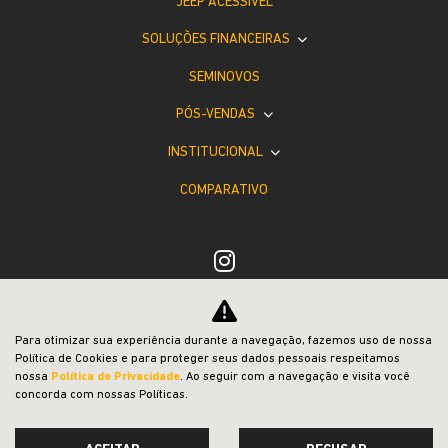
JEEP ACESSÍVEL
SOLUÇÕES FINANCEIRAS
SEMINOVOS
PÓS-VENDAS
INSTITUCIONAL
COMPARATIVO
Desacelere. Seu bem maior é a vida.
Para otimizar sua experiência durante a navegação, fazemos uso de nossa
Política de Cookies e para proteger seus dados pessoais respeitamos
nossa
Política de Privacidade
. Ao seguir com a navegação e visita você
concorda com nossas Políticas.