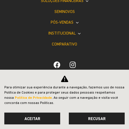
SOLUÇÕES FINANCEIRAS
SEMINOVOS
PÓS-VENDAS
INSTITUCIONAL
COMPARATIVO
Desacelere. Seu bem maior é a vida.
Para otimizar sua experiência durante a navegação, fazemos uso de nossa
Política de Cookies e para proteger seus dados pessoais respeitamos
nossa
Política de Privacidade
. Ao seguir com a navegação e visita você
concorda com nossas Políticas.
ACEITAR
RECUSAR
Desenvolvido pela DEALERSPACE ® Direitos Reservados.