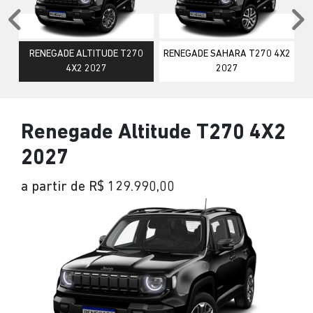
Anterior
P
RENEGADE ALTITUDE T270
RENEGADE SAHARA T270 4X2
4X2 2027
2027
Renegade Altitude T270 4X2
2027
a partir de R$ 129.990,00